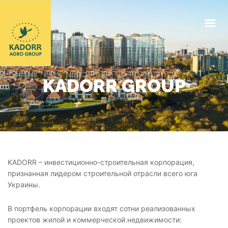
КОМПАНИЯ
ЭЛЕВАТОР
KADORR GROUP
ЗАКУПОЧНЫЕ ЦЕНЫ
ДОГОВОРНАЯ БАЗА
НАШИ ДОКУМЕНТЫ
НОВОСТИ
KADORR – инвестиционно-строительная корпорация,
признанная лидером строительной отрасли всего юга
КОНТАКТЫ
Украины.
RU
В портфель корпорации входят сотни реализованных
проектов жилой и коммерческой недвижимости: