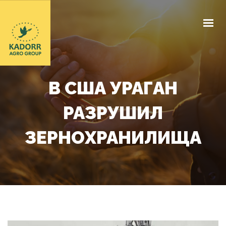
КОМПАНИЯ
ЭЛЕВАТОР
В США УРАГАН
ЗАКУПОЧНЫЕ ЦЕНЫ
РАЗРУШИЛ
ДОГОВОРНАЯ БАЗА
ЗЕРНОХРАНИЛИЩА
НАШИ ДОКУМЕНТЫ
НОВОСТИ
КОНТАКТЫ
RU