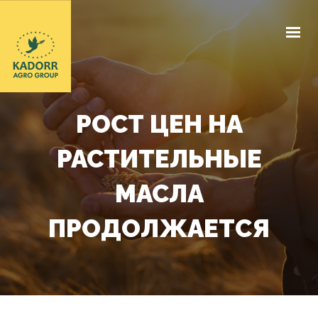
КОМПАНИЯ
ЭЛЕВАТОР
РОСТ ЦЕН НА
ЗАКУПОЧНЫЕ ЦЕНЫ
РАСТИТЕЛЬНЫЕ
ДОГОВОРНАЯ БАЗА
МАСЛА
НАШИ ДОКУМЕНТЫ
ПРОДОЛЖАЕТСЯ
НОВОСТИ
КОНТАКТЫ
RU