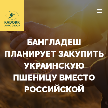
КОМПАНИЯ
ЭЛЕВАТОР
БАНГЛАДЕШ
ЗАКУПОЧНЫЕ ЦЕНЫ
ПЛАНИРУЕТ ЗАКУПИТЬ
ДОГОВОРНАЯ БАЗА
УКРАИНСКУЮ
НАШИ ДОКУМЕНТЫ
ПШЕНИЦУ ВМЕСТО
НОВОСТИ
РОССИЙСКОЙ
КОНТАКТЫ
RU