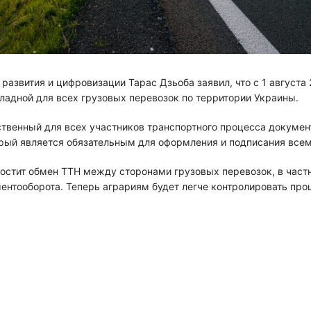
азвития и цифровизации Тарас Дзьоба заявил, что с 1 августа
адной для всех грузовых перевозок по территории Украины.
нственный для всех участников транспортного процесса докуме
орый является обязательным для оформления и подписания все
остит обмен ТТН между сторонами грузовых перевозок, в частн
тооборота. Теперь аграриям будет легче контролировать проц