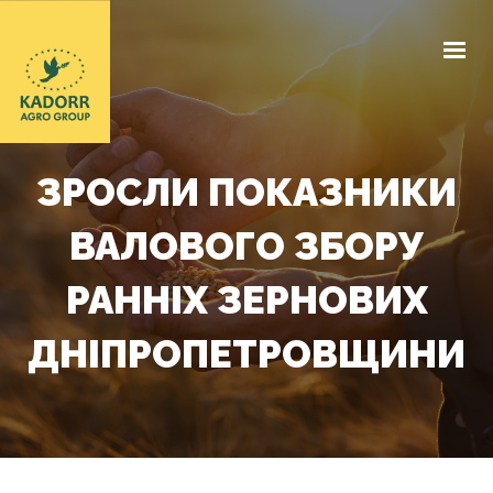
КОМПАНІЯ
ЕЛЕВАТОР
ЗРОСЛИ ПОКАЗНИКИ
ЗАКУПІВЕЛЬНІ ЦІНИ
ВАЛОВОГО ЗБОРУ
ДОГОВІРНА БАЗА
РАННІХ ЗЕРНОВИХ
НАШІ ДОКУМЕНТИ
ДНІПРОПЕТРОВЩИНИ
НОВИНИ
КОНТАКТИ
UA