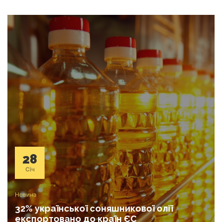
28
Січ
Новина
32% української соняшникової олії
експортовано до країн ЄС