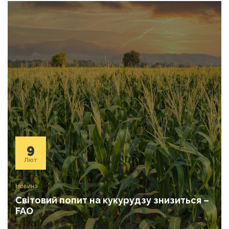
9
Лют
Новина
Світовий попит на кукурудзу знизиться –
FAO