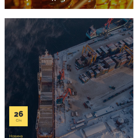
26
Січ
Новина