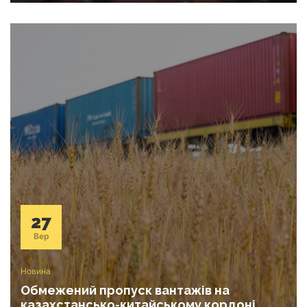
27
Вер
Новина
Обмежений пропуск вантажів на
казахстансько-китайському кордоні